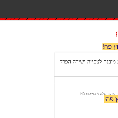
ץ פה!
» תרגום בעברית מובנה לצפייה ישירה הפרק
 פה!