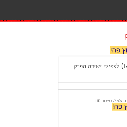
ץ פה!
חדשות 12: המהדורה המרכזית (14.03.2021) לצפייה ישירה הפרק
 פה!