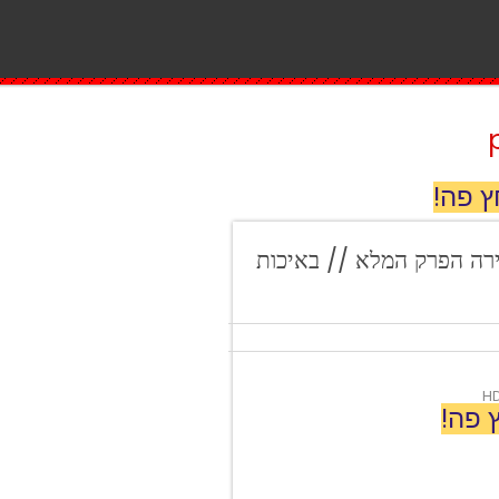
ץ פה!
 פרק 5 לצפייה ישירה הפרק המלא // באיכות
 פה!