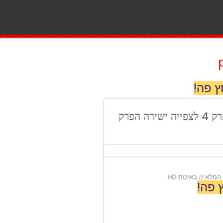
ץ פה!
מאסטר שף ישראל 2020-2021 עונה 9 פרק 4 לצפייה ישירה הפרק
 פה!