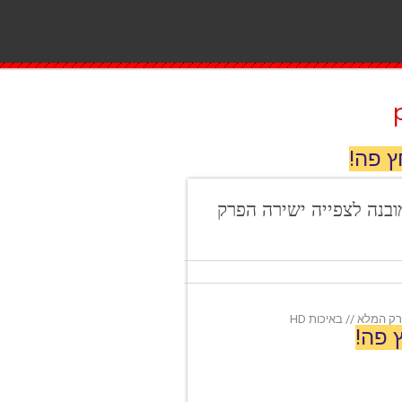
ץ פה!
גום בעברית מובנה לצפייה ישירה הפרק
 פה!