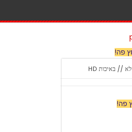
ץ פה!
 פה!