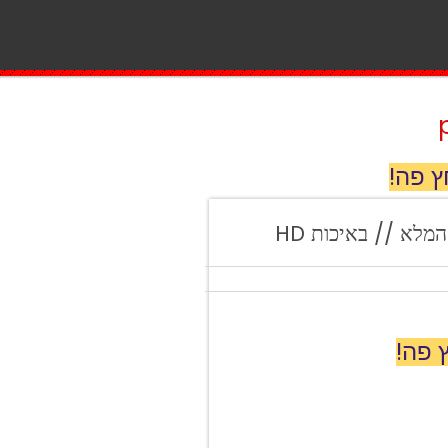
ץ פה!
 פה!