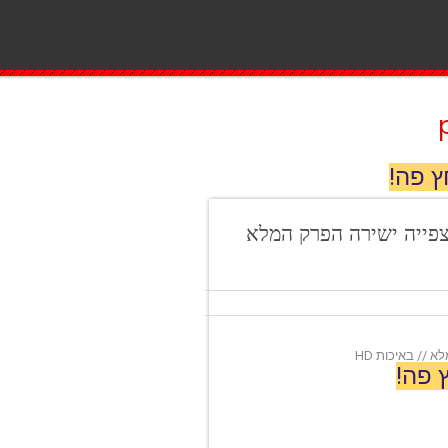
ץ פה!
מובנה לצפייה ישירה הפרק המלא
 פה!